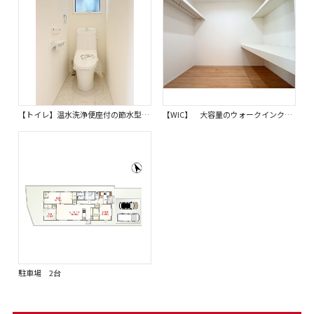
【トイレ】温水洗浄便座付の節水型トイレ。衛生的でお掃除もしやすくトイレ空間を清潔で快適に過ごせます。 嬉しいタオルリングやペーパーホルダーも完備です。同仕様写真。
【WIC】 大容量のウォークインクローゼットなので衣類はもちろん、小物やカバンもたっぷり収納可能です。 お部屋を広く使うことができ、日々の生活をより快適にサポートします。同仕様写真。
駐車場 2台