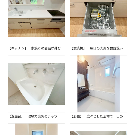
【キッチン】 家族との会話が弾む対面式のキッチン。料理をしながらリビング見渡せる嬉しい安心設計です。 子育て世代にも嬉しい、家族の繋がりを育む空間となるでしょう。同仕様写真。
【食洗機】 毎日の大変な食器洗いの手間を省いてくれる強い味方、ビルトイン食器洗浄機を完備しています。 忙しい日々の家事を強力にサポートし、家族と過ごす時間を増やせる嬉しい設備です。同仕様写真。
【洗面台】 収納力充実のシャワー付三面鏡洗面台は、朝の身支度もスムーズに行える機能的なデザインです。 ミラー裏収納も活用でき、化粧品や洗面用品などもすっきりと片付きます。同仕様写真。
【浴室】 広々とした浴槽で一日の疲れを癒すことができ、小窓で自然乾燥もできる衛生的で快適な浴室です。 浴室乾燥機も完備しているので、いつでも快適なバスタイムを過ごせます。同仕様写真。