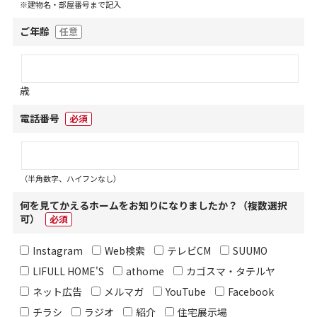
※建物名・部屋番号まで記入
ご年齢
任意
歳
電話番号
必須
（半角数字、ハイフンなし）
何を見てかえるホームをお知りになりましたか？（複数選択
可）
必須
Instagram
Web検索
テレビCM
SUUMO
LIFULL HOME'S
athome
カゴスマ・タテルヤ
ネット広告
メルマガ
YouTube
Facebook
チラシ
ラジオ
紹介
住宅展示場