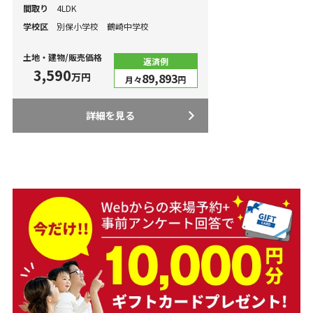
間取り
4LDK
学校区
別保小学校 鶴崎中学校
土地・建物/販売価格
返済例
3,590
万円
89,893
月々
円
詳細を見る