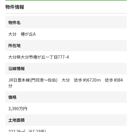
物件情報
物件名
大分 椿が丘A
所在地
大分県大分市椿が丘一丁目777-4
沿線情報
JR日豊本線(門司港～佐伯) 大分 徒歩 約6720m 徒歩 約84
分
価格
3,390万円
土地面積
222.26㎡ （67.23坪）