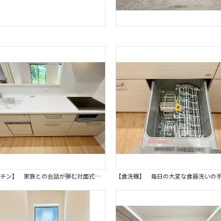
【キッチン】 家族との会話が弾む対面式のキッチン。料理をしながらリビング見渡せる嬉しい安心設計です。 子育て世代にも嬉しい、家族の繋がりを育む空間となるでしょう。同仕様写真。