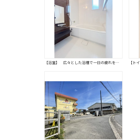
【浴室】 広々とした浴槽で一日の疲れを癒すことができ、小窓で自然乾燥もできる衛生的で快適な浴室です。 浴室乾燥機も完備しているので、いつでも快適なバスタイムを過ごせます。同仕様写真。