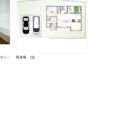
【WIC】 大容量のウォークインクローゼットなので衣類はもちろん、小物やカバンもたっぷり収納可能です。 お部屋を広く使うことができ、日々の生活をより快適にサポートします。同仕様写真。
駐車場 2台