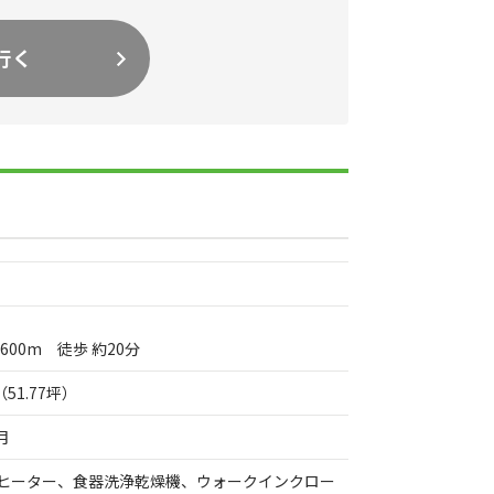
行く
600m 徒歩 約20分
 （51.77坪）
月
グヒーター、食器洗浄乾燥機、ウォークインクロー