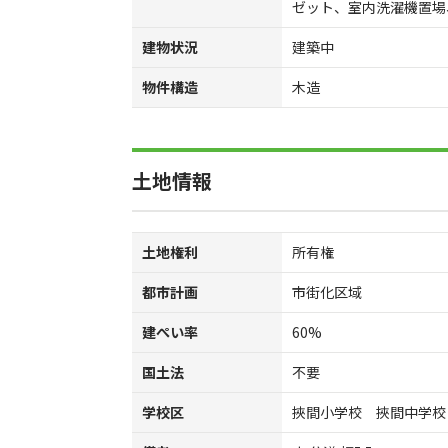
ゼット、室内洗濯機置場
建物状況
建築中
物件構造
木造
土地情報
土地権利
所有権
都市計画
市街化区域
建ぺい率
60%
国土法
不要
学校区
挾間小学校 挾間中学校