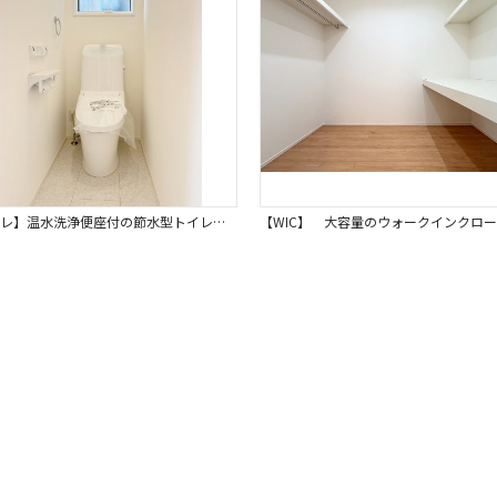
【トイレ】温水洗浄便座付の節水型トイレ。衛生的でお掃除もしやすくトイレ空間を清潔で快適に過ごせます。 嬉しいタオルリングやペーパーホルダーも完備です。同仕様写真。