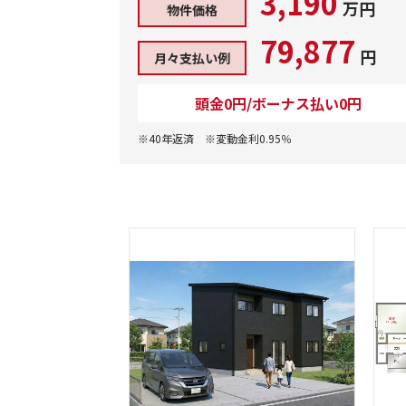
3,190
万円
物件価格
79,877
円
月々支払い例
頭金0円/ボーナス払い0円
※40年返済 ※変動金利0.95％