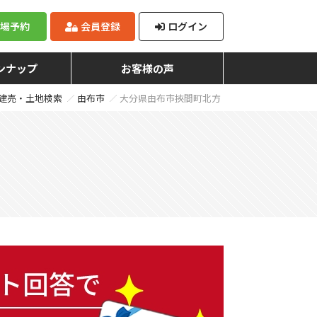
来場予約
会員登録
ログイン
ンナップ
お客様の声
建売・土地検索
由布市
大分県由布市挾間町北方