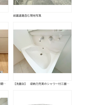
前面道路含む現地写真
【食洗機】 毎日の大変な食器洗いの手間を省いてくれる強い味方、ビルトイン食器洗浄機を完備しています。 忙しい日々の家事を強力にサポートし、家族と過ごす時間を増やせる嬉しい設備です。同仕様写真。
【洗面台】 収納力充実のシャワー付三面鏡洗面台は、朝の身支度もスムーズに行える機能的なデザインです。 ミラー裏収納も活用でき、化粧品や洗面用品などもすっきりと片付きます。同仕様写真。