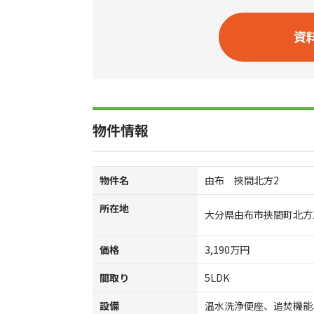
資
物件情報
物件名
由布 挾間北方2
所在地
大分県由布市挾間町北方26
価格
3,190万円
間取り
5LDK
設備
温水洗浄便座、追焚機能