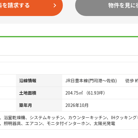
料を請求する
物件を見に
沿線情報
JR日豊本線(門司港～佐伯) 徒歩 約1
土地面積
204.75㎡ （61.93坪）
築年月
2026年10月
、浴室乾燥機、システムキッチン、カウンターキッチン、IHクッキン
、照明器具、エアコン、モニタ付インターホン、太陽光発電