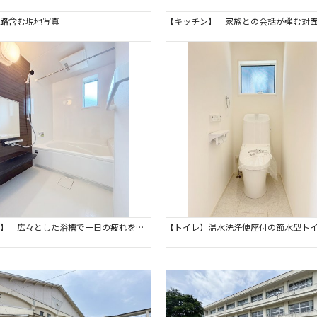
路含む現地写真
【浴室】 広々とした浴槽で一日の疲れを癒すことができ、小窓で自然乾燥もできる衛生的で快適な浴室です。 浴室乾燥機も完備しているので、いつでも快適なバスタイムを過ごせます。同仕様写真。