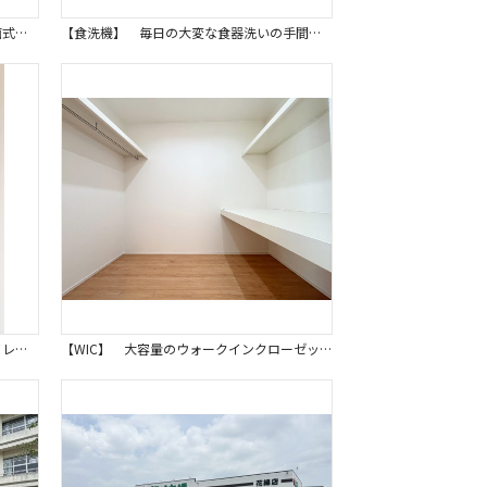
【キッチン】 家族との会話が弾む対面式のキッチン。料理をしながらリビング見渡せる嬉しい安心設計です。 子育て世代にも嬉しい、家族の繋がりを育む空間となるでしょう。同仕様写真。
【食洗機】 毎日の大変な食器洗いの手間を省いてくれる強い味方、ビルトイン食器洗浄機を完備しています。 忙しい日々の家事を強力にサポートし、家族と過ごす時間を増やせる嬉しい設備です。同仕様写真。
【トイレ】温水洗浄便座付の節水型トイレ。衛生的でお掃除もしやすくトイレ空間を清潔で快適に過ごせます。 嬉しいタオルリングやペーパーホルダーも完備です。同仕様写真。
【WIC】 大容量のウォークインクローゼットなので衣類はもちろん、小物やカバンもたっぷり収納可能です。 お部屋を広く使うことができ、日々の生活をより快適にサポートします。同仕様写真。