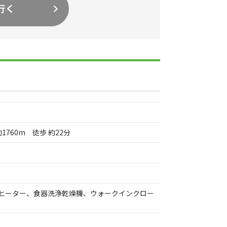
行く
760m 徒歩 約22分
グヒーター、食器洗浄乾燥機、ウォークインクロー