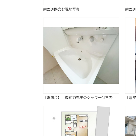
前面道路含む現地写真
前面道
【洗面台】 収納力充実のシャワー付三面鏡洗面台は、朝の身支度もスムーズに行える機能的なデザインです。 ミラー裏収納も活用でき、化粧品や洗面用品などもすっきりと片付きます。同仕様写真。