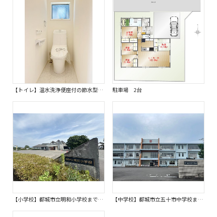
【トイレ】温水洗浄便座付の節水型トイレ。衛生的でお掃除もしやすくトイレ空間を清潔で快適に過ごせます。 嬉しいタオルリングやペーパーホルダーも完備です。同仕様写真。
駐車場 2台
【小学校】都城市立明和小学校まで290ｍ
【中学校】都城市立五十市中学校まで780ｍ