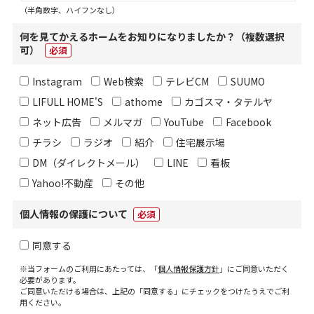
（半角数字、ハイフンなし）
何を見てかえるホームをお知りになりましたか？（複数選択
可）
必須
Instagram
Web検索
テレビCM
SUUMO
LIFULL HOME'S
athome
カゴスマ・タテルヤ
ネット広告
メルマガ
YouTube
Facebook
チラシ
ラジオ
紹介
住宅展示場
DM（ダイレクトメール）
LINE
看板
Yahoo!不動産
その他
個人情報の保護について
必須
同意する
※当フォームのご利用にあたっては、「
個人情報保護方針
」にご同意いただく
必要があります。
ご同意いただける場合は、上記の「同意する」にチェックをつけたうえでご利
用ください。