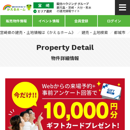
国分ハウジング グループ
鹿児島・宮崎・大分・熊本
の建売情報サイト
販売物件情報
イベント情報
会員登録
ログイン
宮崎県の建売・土地情報は《かえるホーム》
建売・土地検索
都城市
Property Detail
物件詳細情報