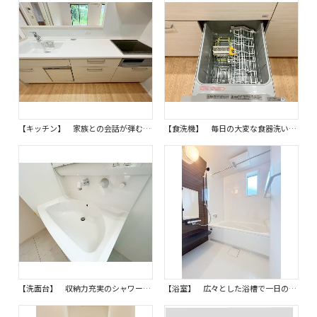
【キッチン】 家族との会話が弾む対面式のキッチン。料理をしながらリビング見渡せる嬉しい安心設計です。 子育て世代にも嬉しい、家族の繋がりを育む空間となるでしょう。同仕様写真。
【食洗機】 毎日の大変な食器洗いの手間を省いてくれる強い味方、ビルトイン食器洗浄機を完備しています。 忙しい日々の家事を強力にサポートし、家族と過ごす時間を増やせる嬉しい設備です。同仕様写真。
【洗面台】 収納力充実のシャワー付三面鏡洗面台は、朝の身支度もスムーズに行える機能的なデザインです。 ミラー裏収納も活用でき、化粧品や洗面用品などもすっきりと片付きます。同仕様写真。
【浴室】 広々とした浴槽で一日の疲れを癒すことができ、小窓で自然乾燥もできる衛生的で快適な浴室です。 浴室乾燥機も完備しているので、いつでも快適なバスタイムを過ごせます。同仕様写真。