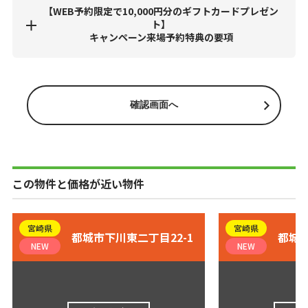
【WEB予約限定で10,000円分のギフトカードプレゼン
ト】
キャンペーン来場予約特典の要項
この物件と価格が近い物件
宮崎県
宮崎県
都城市下川東二丁目22-1
都城市
NEW
NEW