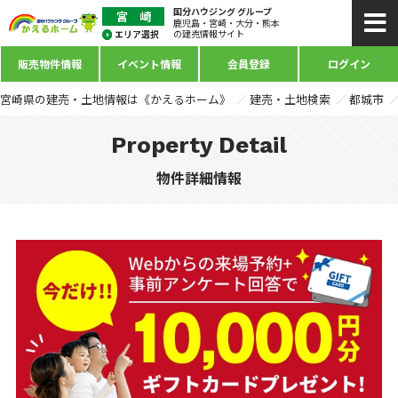
国分ハウジング グループ
鹿児島・宮崎・大分・熊本
の建売情報サイト
販売物件情報
イベント情報
会員登録
ログイン
宮崎県の建売・土地情報は《かえるホーム》
建売・土地検索
都城市
Property Detail
物件詳細情報