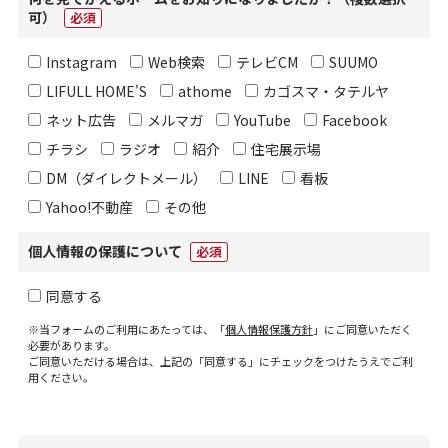
可）
必須
Instagram
Web検索
テレビCM
SUUMO
LIFULL HOME'S
athome
カゴスマ・タテルヤ
ネット広告
メルマガ
YouTube
Facebook
チラシ
ラジオ
紹介
住宅展示場
DM（ダイレクトメール）
LINE
看板
Yahoo!不動産
その他
個人情報の保護について
必須
同意する
※当フォームのご利用にあたっては、「
個人情報保護方針
」にご同意いただく
必要があります。
ご同意いただける場合は、上記の「同意する」にチェックをつけたうえでご利
用ください。