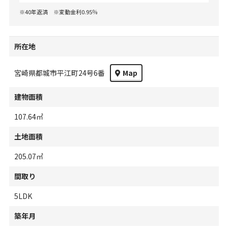
※40年返済 ※変動金利0.95％
所在地
宮崎県都城市平江町24号6番
Map
建物面積
107.64㎡
土地面積
205.07㎡
間取り
5LDK
築年月