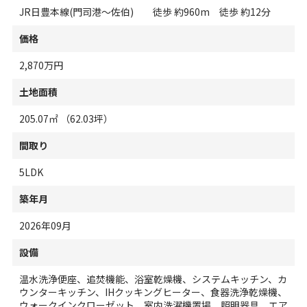
JR日豊本線(門司港～佐伯) 徒歩 約960m 徒歩 約12分
価格
2,870万円
土地面積
205.07㎡ （62.03坪）
間取り
5LDK
築年月
2026年09月
設備
温水洗浄便座、追焚機能、浴室乾燥機、システムキッチン、カ
ウンターキッチン、IHクッキングヒーター、食器洗浄乾燥機、
ウォークインクローゼット、室内洗濯機置場、照明器具、エア