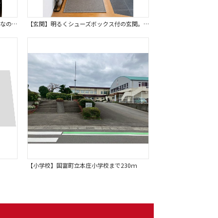
【WIC】 ウォークインクローゼット付なので衣類や小物もたっぷり収納可能です。※画像はイメージです。 お部屋を広く使うことができ、日々の生活をより快適にサポートします。
【玄関】明るくシューズボックス付の玄関。タイルはお掃除しやすく清潔を保てます。※画像はイメージです。 調湿性に優れたエコカラットは玄関のアクセントにもなります。
【小学校】国富町立本庄小学校まで230ｍ