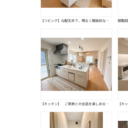
【リビング】勾配天井で、明るく開放的な空間の憩いのリビングダイニングです。※画像はイメージです。 窓も大きく光が入り家族の団らんにぴったりな温かい雰囲気です。
間取図
【キッチン】 ご家族との会話を楽しめる対面キッチンは、家事負担も軽減されます。※画像はイメージです。 毎日のお料理がもっと楽しくなり、家族との時間も増えるでしょう。