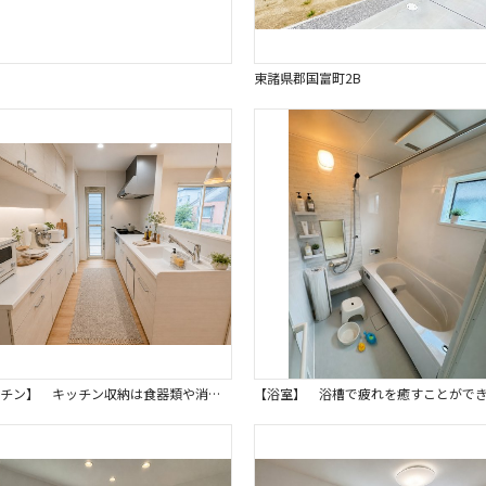
東諸県郡国富町2B
【キッチン】 キッチン収納は食器類や消耗品が保管できキッチン回りが片づきます。※画像はイメージです。 作業スペースも広く、スムーズな家事導線を確保できます。