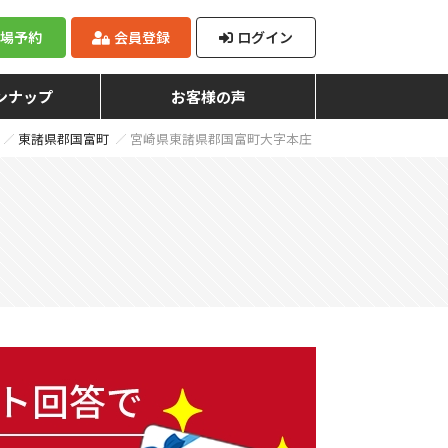
来場予約
会員登録
ログイン
ンナップ
お客様の声
東諸県郡国富町
宮崎県東諸県郡国富町大字本庄