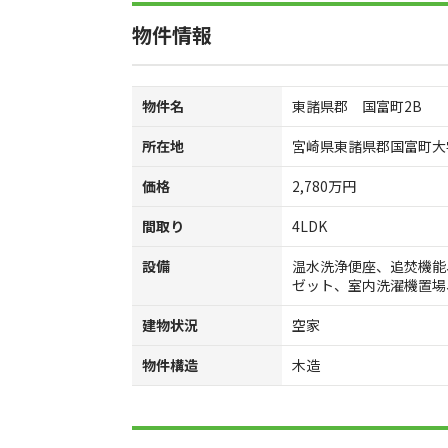
物件情報
物件名
東諸県郡 国富町2B
所在地
宮崎県東諸県郡国富町大字
価格
2,780万円
間取り
4LDK
設備
温水洗浄便座、追焚機能
ゼット、室内洗濯機置場
建物状況
空家
物件構造
木造