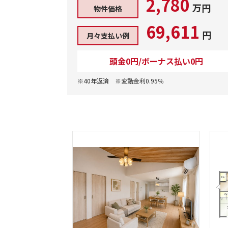
2,780
万円
物件価格
69,611
円
月々支払い例
頭金0円/ボーナス払い0円
※40年返済 ※変動金利0.95％