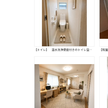
【トイレ】 温水洗浄便座付きのトイレ空間は、毎日の生活を気持ちよく過ごせます。※画像はイメージです。 嬉しいタオルリングやペーパーホルダーも完備です。