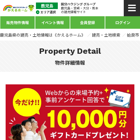
国分ハウジング グループ
鹿児島・宮崎・大分・熊本
の建売情報サイト
販売物件情報
イベント情報
会員登録
ログイン
鹿児島県の建売・土地情報は《かえるホーム》
建売・土地検索
姶良市
Property Detail
物件詳細情報