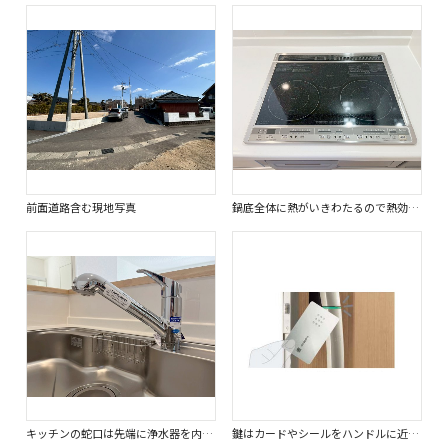
前面道路含む現地写真
鍋底全体に熱がいきわたるので熱効率が良いのが特徴です。掃除もしやすいので清潔な環境を維持できます。
キッチンの蛇口は先端に浄水器を内蔵しているためスペースを取らず、見た目もスッキリしています。
鍵はカードやシールをハンドルに近づけるだけで開け閉め出来きます。