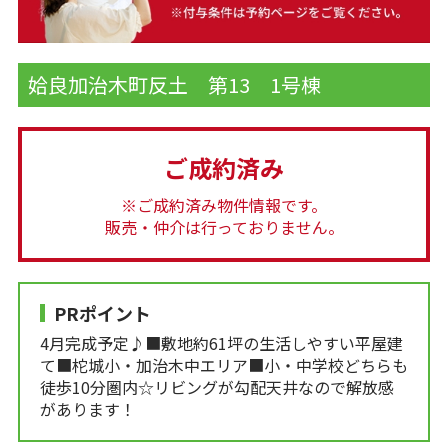
姶良加治木町反土 第13 1号棟
ご成約済み
※ご成約済み物件情報です。
販売・仲介は行っておりません。
PRポイント
4月完成予定♪■敷地約61坪の生活しやすい平屋建
て■柁城小・加治木中エリア■小・中学校どちらも
徒歩10分圏内☆リビングが勾配天井なので解放感
があります！