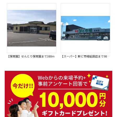
【保育園】せんとり保育園まで380ｍ
【スーパー】鮮ど市場姶良店まで980ｍ