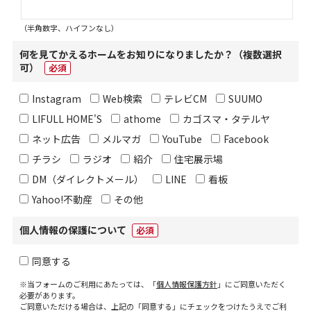
（半角数字、ハイフンなし）
何を見てかえるホームをお知りになりましたか？（複数選択
可）
必須
Instagram
Web検索
テレビCM
SUUMO
LIFULL HOME'S
athome
カゴスマ・タテルヤ
ネット広告
メルマガ
YouTube
Facebook
チラシ
ラジオ
紹介
住宅展示場
DM（ダイレクトメール）
LINE
看板
Yahoo!不動産
その他
個人情報の保護について
必須
同意する
※当フォームのご利用にあたっては、「
個人情報保護方針
」にご同意いただく
必要があります。
ご同意いただける場合は、上記の「同意する」にチェックをつけたうえでご利