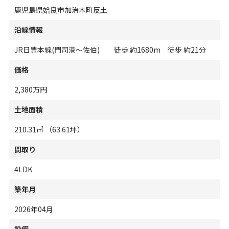
鹿児島県姶良市加治木町反土
沿線情報
JR日豊本線(門司港～佐伯) 徒歩 約1680m 徒歩 約21分
価格
2,380万円
土地面積
210.31㎡ （63.61坪）
間取り
4LDK
築年月
2026年04月