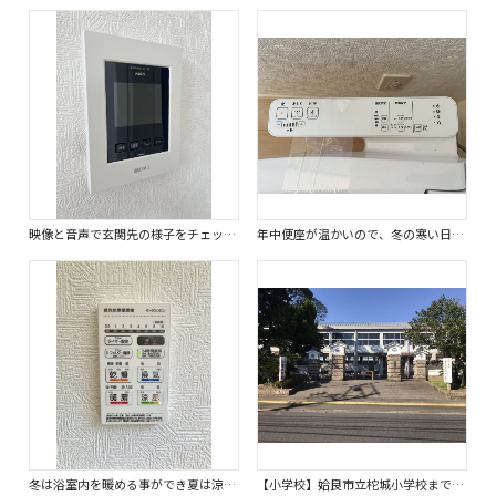
映像と音声で玄関先の様子をチェックできるTVモニタ付インターホン。
年中便座が温かいので、冬の寒い日など温かい便座に座れます。
冬は浴室内を暖める事ができ夏は涼しくする事ができるため入浴時を快適に過ごせます。
【小学校】姶良市立柁城小学校まで750ｍ