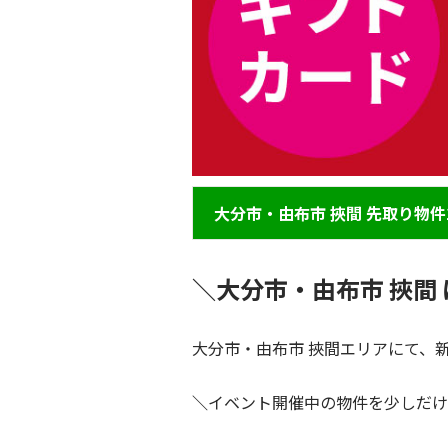
大分市・由布市 挾間 先取り物件1
＼大分市・由布市 挾間
大分市・由布市 挾間エリアにて、新
＼
イベント開催中の物件を少しだけ