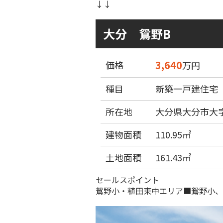
↓↓
大分 鴛野B
3,640
価格
万円
種目
新築一戸建住宅
所在地
大分県大分市大字鴛
建物面積
110.95㎡
土地面積
161.43㎡
セールスポイント
鴛野小・稙田東中エリア■鴛野小、