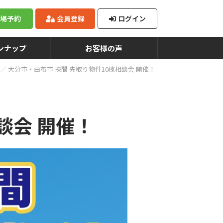
来場予約
会員登録
ログイン
ンナップ
お客様の声
大分市・由布市 挾間 先取り物件10棟相談会 開催！
談会 開催！