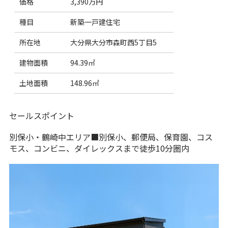
価格
3,390万円
種目
新築一戸建住宅
所在地
大分県大分市森町西5丁目5
建物面積
94.39㎡
土地面積
148.96㎡
セールスポイント
別保小・鶴崎中エリア■別保小、郵便局、保育園、コス
モス、コンビニ、ダイレックスまで徒歩10分圏内