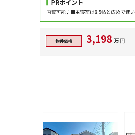
PRポイント
内覧可能♪■主寝室は8.5帖と広めで使
3,198
万円
物件価格