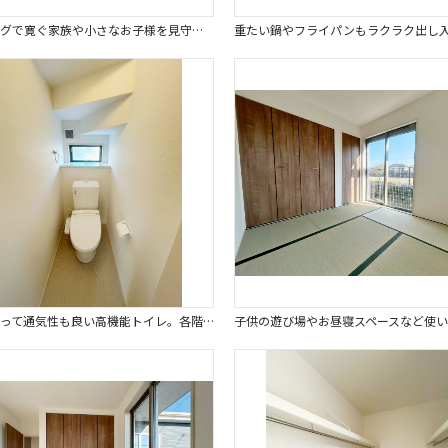
リビングで寛ぐ家族や小さなお子様を見守りながら料理が出来る対面式キッチン。
窓もあって通気性も良い高機能トイレ。各階にトイレを完備、朝の忙しい時間も安心です。