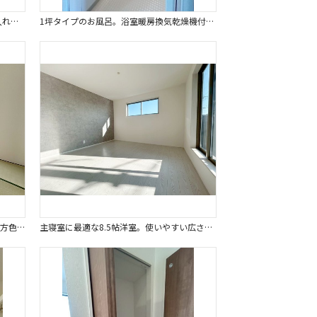
重たい鍋やフライパンもラクラク出し入れしやすい大型スライド収納。
1坪タイプのお風呂。浴室暖房換気乾燥機付きで、雨の日の洗濯や冬の入浴を快適に過ごせます。
子供の遊び場やお昼寝スペースなど使い方色々の落ち着く空間の和室付。
主寝室に最適な8.5帖洋室。使いやすい広さで便利です。