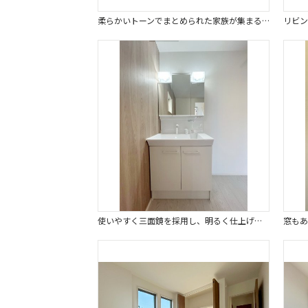
柔らかいトーンでまとめられた家族が集まる18.1帖のＬＤＫ。
使いやすく三面鏡を採用し、明るく仕上げました。毎日の気持ちも体もリフレッシュできます。