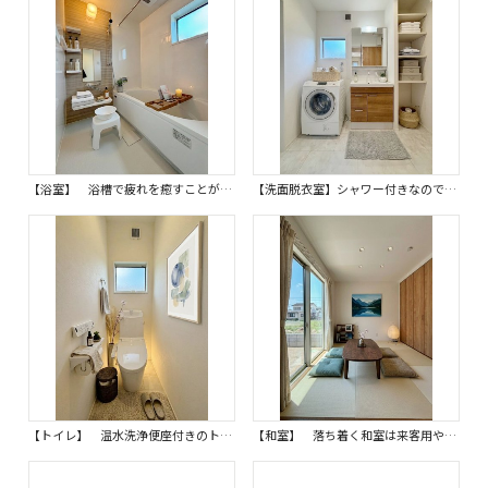
【浴室】 浴槽で疲れを癒すことができ、小窓で自然乾燥もできる衛生的な浴室です。※画像はイメージです。 足を伸ばしてゆったり湯船に浸かれば、心身ともにリフレッシュできるバスタイムを過ごせます。
【洗面脱衣室】シャワー付きなので掃除も洗髪もでき、便利で快適な毎日になります。※画像はイメージです。 収納も充実しているので、タオルや洗剤などもすっきりと片付き、いつも清潔で快適な空間を保てます。
【トイレ】 温水洗浄便座付きのトイレ空間は、毎日の生活を気持ちよく過ごせます。※画像はイメージです。 嬉しいタオルリングやペーパーホルダーも完備です。
【和室】 落ち着く和室は来客用やお子様のお昼寝スペースとしてもご使用できます。※画像はイメージです。 畳が心地よく、心和む癒やしの空間です。