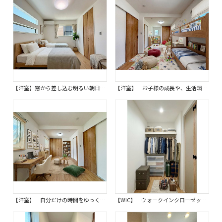
【洋室】窓から差し込む明るい朝日で気持ちの良い朝を迎えることができる洋室です。※画像はイメージです。 シンプルで心地よく、木の温もりを感じるフローリングです。
【洋室】 お子様の成長や、生活環境の変化に合わせてご自由にレイアウト可能です。※画像はイメージです。 家族構成が変わっても柔軟に対応できる、長く快適に暮らせる設計です。
【洋室】 自分だけの時間をゆっくりと過ごせる大切なプライベート空間となります。※画像はイメージです。 趣味に没頭したり、読書を楽しんだり、心穏やかなひとときを演出する最適な場所です。
【WIC】 ウォークインクローゼット付なので、衣類や小物もたっぷり収納可能です。※画像はイメージです。 お部屋を広く使うことができ、日々の生活をより快適にサポートします。