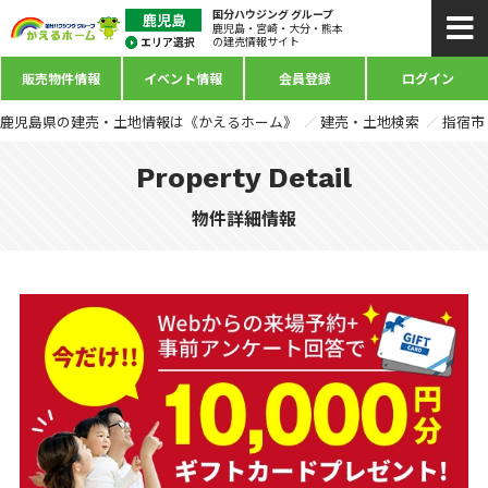
国分ハウジング グループ
鹿児島・宮崎・大分・熊本
の建売情報サイト
販売物件情報
イベント情報
会員登録
ログイン
鹿児島県の建売・土地情報は《かえるホーム》
建売・土地検索
指宿市
Property Detail
物件詳細情報