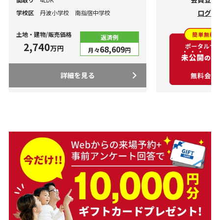
ログイ
学校区
丹波小学校 南指宿中学校
土地・建物/販売価格
返済例
2,740
万円
68,609
月々
円
詳細を見る