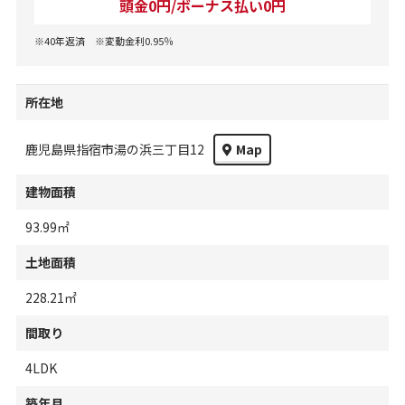
頭金0円/ボーナス払い0円
※40年返済 ※変動金利0.95％
所在地
鹿児島県指宿市湯の浜三丁目12
Map
建物面積
93.99㎡
土地面積
228.21㎡
間取り
4LDK
築年月