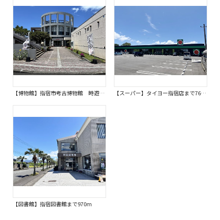
【博物館】指宿市考古博物館 時遊館COCCO(ココ)はしむれまで400ｍ
【スーパー】タイヨー指宿店まで760ｍ
【図書館】指宿図書館まで970ｍ