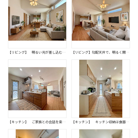
【リビング】 明るい光が差し込むリビングは、家族が集まる憩いの場所となります。※画像はイメージです。 温かい会話が弾む心地よい空間で、日々の暮らしを豊かに彩る特別な時間を過ごせます。
【リビング】勾配天井で、明るく開放的な空間の家族集まるリビングダイニングです。※画像はイメージです。 窓も大きく光が入り家族の団らんにぴったりな温かい雰囲気です。
【キッチン】 ご家族との会話を楽しめる対面キッチンは、家事負担も軽減されます。※画像はイメージです。 毎日のお料理がもっと楽しくなり、家族との時間も増えるでしょう。
【キッチン】 キッチン収納は食器類や消耗品が保管できキッチン回りが片づきます。※画像はイメージです。 作業スペースも広く、スムーズな家事導線を確保できます。