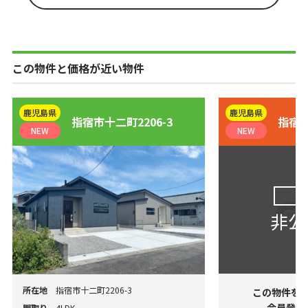
この物件と価格が近い物件
鹿児島県
鹿児島県
指宿市十二町2206-3
指宿市
NEW
NEW
会
非公
所在地
指宿市十二町2206-3
この物件を
会員登録
間取り
4LDK