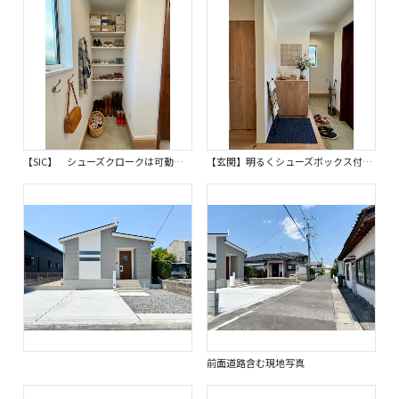
【SIC】 シューズクロークは可動タイプの棚なので、高さに合わせて収納できます。※画像はイメージです。 お庭で使うものやベビーカーなどスッキリまとめられます。
【玄関】明るくシューズボックス付の玄関。タイルはお掃除しやすく清潔を保てます。※画像はイメージです。 調湿性に優れたエコカラットは玄関のアクセントにもなります。
前面道路含む現地写真