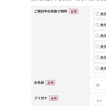
ご検討中の先取り物件
必須
大
大
大
大
大
大
お名前
必須
フリガナ
必須