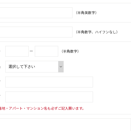
（半角英数字）
（半角数字、ハイフンなし）
号
－
（半角数字）
県
村
下
番地・アパート・マンション名も必ずご記入願います。