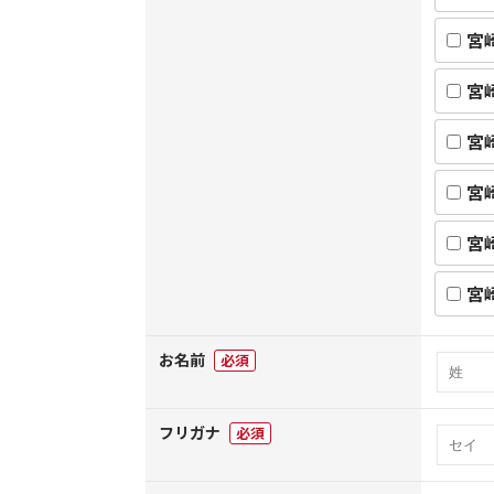
宮
宮
宮
宮
宮
宮
お名前
必須
フリガナ
必須