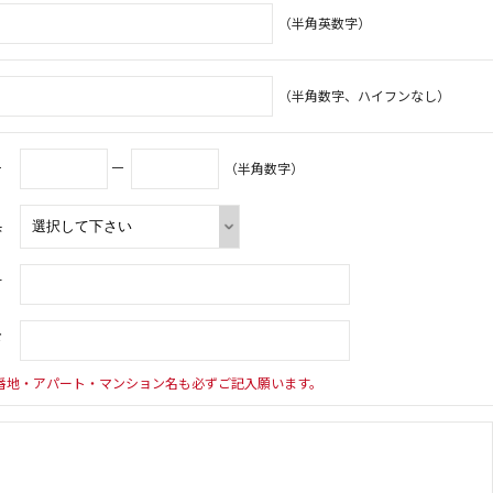
（半角英数字）
（半角数字、ハイフンなし）
号
－
（半角数字）
県
村
下
番地・アパート・マンション名も必ずご記入願います。