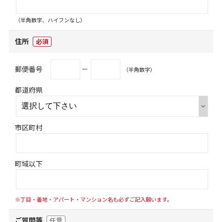
（半角数字、ハイフンなし）
住所
必須
郵便番号
－
（半角数字）
都道府県
市区町村
町域以下
※丁目・番地・アパート・マンション名も必ずご記入願います。
ご質問等
任意