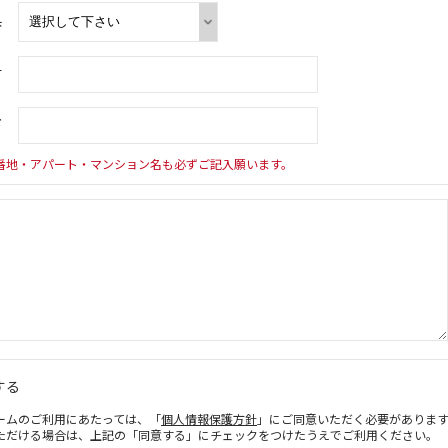
県
村
下
番地・アパート・マンション名も必ずご記入願います。
する
ームのご利用にあたっては、「
個人情報保護方針
」にご同意いただく必要がありま
ただける場合は、上記の「同意する」にチェックをつけたうえでご利用ください。