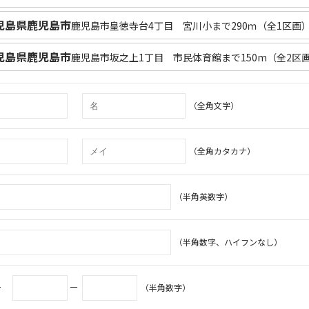
児島県鹿児島市
鹿児島市皇徳寺台4丁目 宮川小まで290ｍ（全1区画
児島県鹿児島市
鹿児島市坂之上1丁目 市民体育館まで150m（全2区
（全角文字）
（全角カタカナ）
（半角英数字）
（半角数字、ハイフンなし）
号
－
（半角数字）