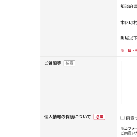
都道府
市区町
町域以
※丁目・
ご質問等
任意
個人情報の保護について
必須
同意
※当フォ
ご同意い