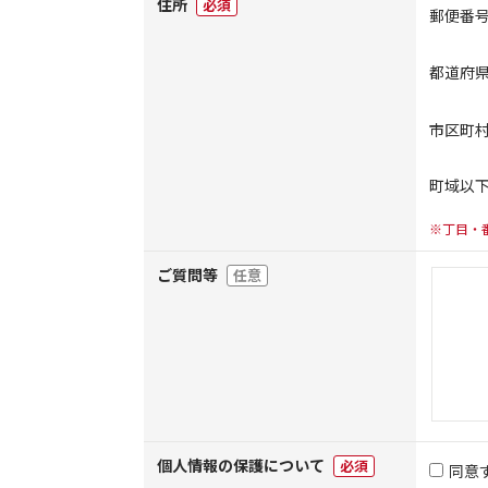
住所
必須
郵便番
都道府
市区町
町域以
※丁目・
ご質問等
任意
個人情報の保護について
必須
同意