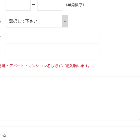
号
－
（半角数字）
県
村
下
番地・アパート・マンション名も必ずご記入願います。
する