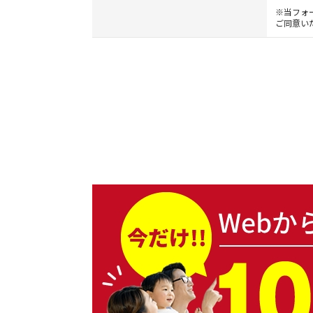
※当フォ
ご同意い