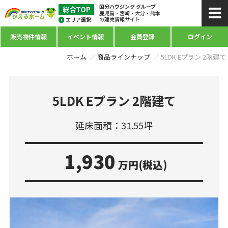
国分ハウジング グループ
鹿児島・宮崎・大分・熊本
の建売情報サイト
販売物件情報
イベント情報
会員登録
ログイン
ホーム
商品ラインナップ
5LDK Eプラン 2階建て
5LDK Eプラン 2階建て
延床面積：31.55坪
1,930
万円(税込)