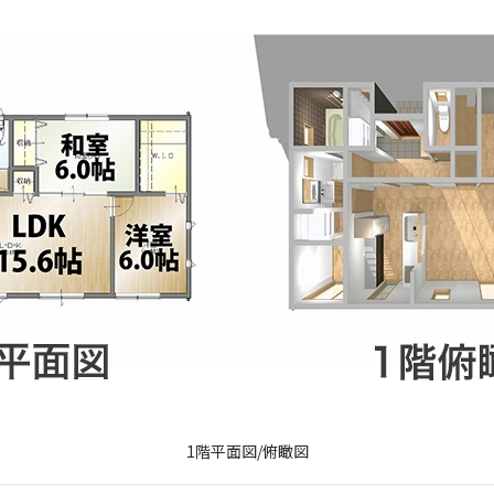
1階平面図/俯瞰図