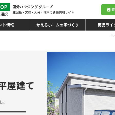
国分ハウジング グループ
鹿児島・宮崎・大分・熊本
の建売情報サイト
ント情報
かえるホームの家づくり
商品ライ
ホ
 平屋建て
9坪