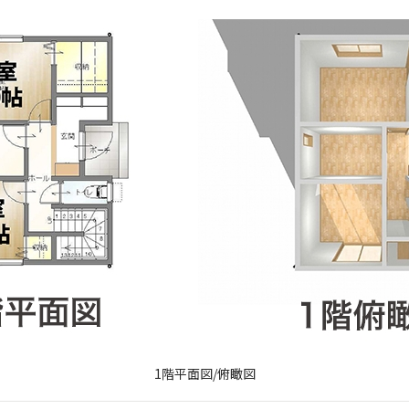
1階平面図/俯瞰図