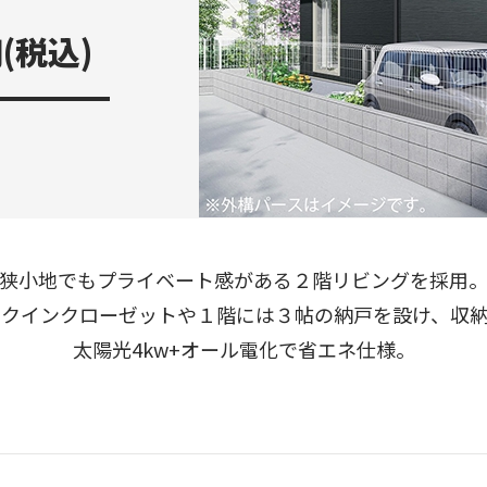
(税込)
狭小地でもプライベート感がある２階リビングを採用
クインクローゼットや１階には３帖の納戸を設け、収
太陽光4kw+オール電化で省エネ仕様。