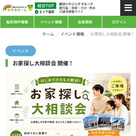
国分ハウジング グループ
鹿児島・宮崎・大分・熊本
の建売情報サイト
販売物件情報
イベント情報
会員登録
ログイン
ホーム
イベント情報
お家探し大相談会 開催！
イベント
お家探し大相談会 開催！