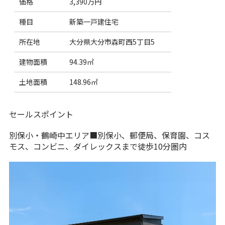
価格
3,390万円
種目
新築一戸建住宅
所在地
大分県大分市森町西5丁目5
建物面積
94.39㎡
土地面積
148.96㎡
セールスポイント
別保小・鶴崎中エリア■別保小、郵便局、保育園、コス
モス、コンビニ、ダイレックスまで徒歩10分圏内