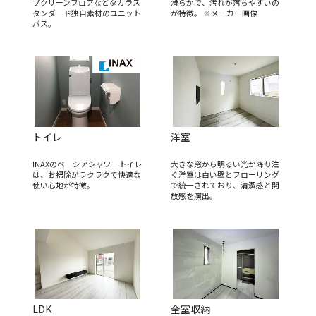
プクリーンフロアなどタカラス
滑らかで、汚れが落ちやすいの
タンダード独自素材のユニット
が特徴。 ※メーカー画像
バス。
トイレ
洋室
INAXのベーシアシャワートイレ
大きな窓から明るい光が降り注
は、お掃除がラクラクで快適な
ぐ洋室は白い壁とフローリング
使い心地が特徴。
で統一されており、清潔感と開
放感を演出。
LDK
全室収納