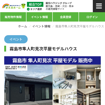
国分ハウジング グループ
鹿児島・宮崎・大分・熊本
の建売情報サイト
販売物件情報
イベント情報
会員登録
ログイン
ホーム
イベント情報
霧島市隼人町見次平屋モデルハウス
イベント
霧島市隼人町見次平屋モデルハウス