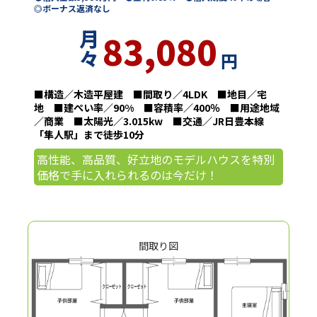
◎ボーナス返済なし
月
83,080
々
円
■構造／木造平屋建 ■間取り／4LDK ■地目／宅
地 ■建ぺい率／90% ■容積率／400％ ■用途地域
／商業 ■太陽光／3.015kw ■交通／JR日豊本線
「隼人駅」まで徒歩10分
高性能、高品質、好立地のモデルハウスを特別
価格で手に入れられるのは今だけ！
間取り図