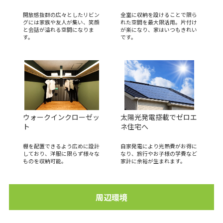
開放感抜群の広々としたリビン
全室に収納を設けることで限ら
グには家族や友人が集い、笑顔
れた空間を最大限活用。片付け
と会話が溢れる空間になりま
が楽になり、家はいつもきれい
す。
です。
ウォークインクローゼッ
太陽光発電搭載でゼロエ
ト
ネ住宅へ
棚を配置できるよう広めに設計
自家発電により光熱費がお得に
しており、洋服に限らず様々な
なり、旅行やお子様の学費など
ものを収納可能。
家計に余裕が生まれます。
周辺環境