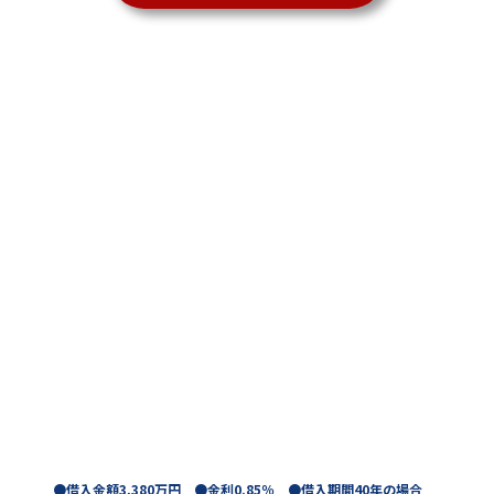
●借入金額3,380万円 ●金利0.85％ ●借入期間40年の場合