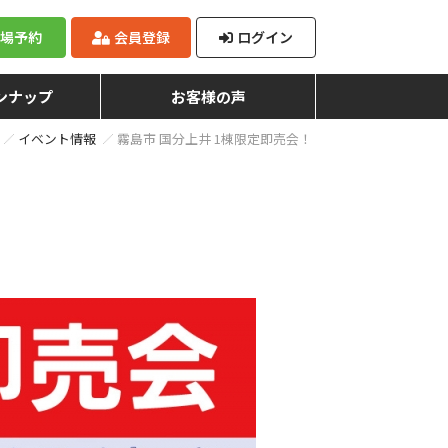
来場予約
会員登録
ログイン
ンナップ
お客様の声
イベント情報
霧島市 国分上井 1棟限定即売会！